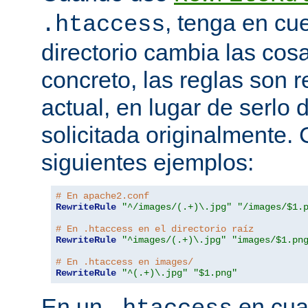
, tenga en cu
.htaccess
directorio cambia las cos
concreto, las reglas son re
actual, en lugar de serlo 
solicitada originalmente.
siguientes ejemplos:
# En apache2.conf
RewriteRule
"^/images/(.+)\.jpg"
"/images/$1.
# En .htaccess en el directorio raíz
RewriteRule
"^images/(.+)\.jpg"
"images/$1.pn
# En .htaccess en images/
RewriteRule
"^(.+)\.jpg"
"$1.png"
En un
en cual