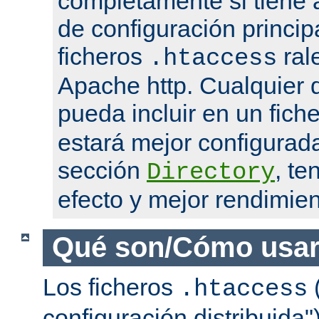
completamente si tiene 
de configuración princip
ficheros
ral
.htaccess
Apache http. Cualquier d
pueda incluir en un fich
estará mejor configurad
sección
, te
Directory
efecto y mejor rendimien
Qué son/Cómo usar
Los ficheros
(
.htaccess
configuración distribuida"