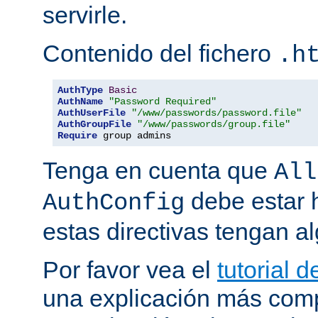
servirle.
Contenido del fichero
.h
AuthType
Basic
AuthName
"Password Required"
AuthUserFile
"/www/passwords/password.file"
AuthGroupFile
"/www/passwords/group.file"
Require
 group admins
Tenga en cuenta que
All
debe estar h
AuthConfig
estas directivas tengan al
Por favor vea el
tutorial 
una explicación más comp