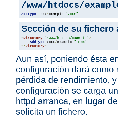
/www/htdocs/exampl
AddType
 text
/
example 
".exm"
Sección de su fichero
<
Directory
"/www/htdocs/example"
>
AddType
 text
/
example 
".exm"
</
Directory
>
Aun así, poniendo ésta en
configuración dará como 
pérdida de rendimiento, y
configuración se carga u
httpd arranca, en lugar d
solicita un fichero.