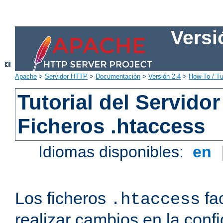
Versi
Apache
>
Servidor HTTP
>
Documentación
>
Versión 2.4
>
How-To / Tu
Tutorial del Servid
Ficheros .htaccess
Idiomas disponibles:
en
Los ficheros
fac
.htaccess
realizar cambios en la conf