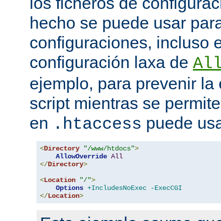
los ficheros de configurac
hecho se puede usar para 
configuraciones, incluso 
configuración laxa de
Al
ejemplo, para prevenir la
script mientras se permite
en
puede usa
.htaccess
<
Directory
"/www/htdocs"
>
AllowOverride
All
</
Directory
>
<
Location
"/"
>
Options
+IncludesNoExec
-ExecCGI
</
Location
>