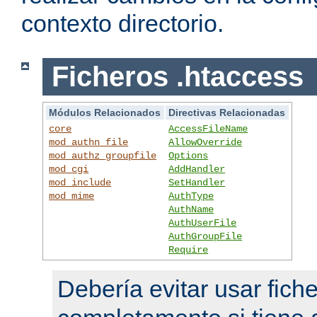
contexto directorio.
Ficheros .htaccess
Módulos Relacionados
Directivas Relacionadas
core
AccessFileName
mod_authn_file
AllowOverride
mod_authz_groupfile
Options
mod_cgi
AddHandler
mod_include
SetHandler
mod_mime
AuthType
AuthName
AuthUserFile
AuthGroupFile
Require
Debería evitar usar fich