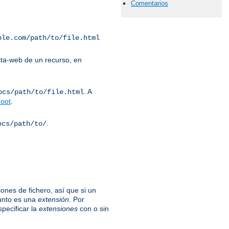
Comentarios
ple.com/path/to/file.html
ta-web de un recurso, en
. A
ocs/path/to/file.html
oot
.
.
ocs/path/to/
ones de fichero, así que si un
unto es una
extensión
. Por
specificar la
extensiones
con o sin