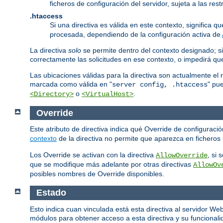
ficheros de configuración del servidor, sujeta a las re
.htaccess
Si una directiva es válida en este contexto, significa 
procesada, dependiendo de la configuración activa de
La directiva
solo
se permite dentro del contexto designado; si
correctamente las solicitudes en ese contexto, o impedirá q
Las ubicaciones válidas para la directiva son actualmente el 
marcada como válida en "
" pu
server config, .htaccess
o
.
<Directory>
<VirtualHost>
Override
Este atributo de directiva indica qué Override de configurac
contexto
de la directiva no permite que aparezca en ficheros
Los Override se activan con la directiva
, si
AllowOverride
que se modifique más adelante por otras directivas
AllowOv
posibles nombres de Override disponibles.
Estado
Esto indica cuan vinculada está esta directiva al servidor W
módulos para obtener acceso a esta directiva y su funcionalid