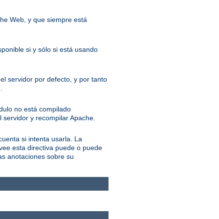
ache Web, y que siempre está
ponible si y sólo si está usando
l servidor por defecto, y por tanto
.
ódulo no está compilado
l servidor y recompilar Apache.
cuenta si intenta usarla. La
ovee esta directiva puede o puede
las anotaciones sobre su