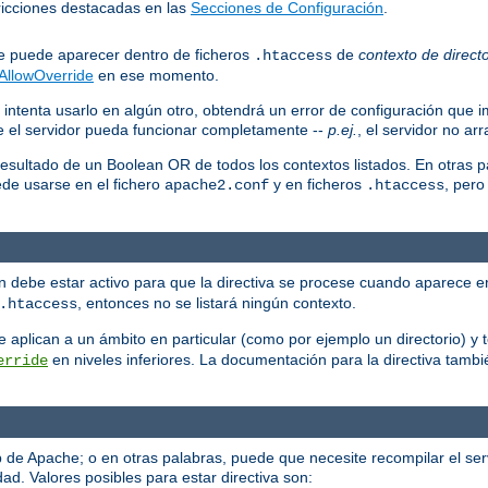
stricciones destacadas en las
Secciones de Configuración
.
que puede aparecer dentro de ficheros
de
contexto de directo
.htaccess
AllowOverride
en ese momento.
 intenta usarlo en algún otro, obtendrá un error de configuración que i
ue el servidor pueda funcionar completamente --
p.ej.
, el servidor no ar
resultado de un Boolean OR de todos los contextos listados. En otras p
ede usarse en el fichero
y en ficheros
, pero
apache2.conf
.htaccess
ión debe estar activo para que la directiva se procese cuando aparece e
, entonces no se listará ningún contexto.
.htaccess
 se aplican a un ámbito en particular (como por ejemplo un directorio) 
en niveles inferiores. La documentación para la directiva tambi
erride
eb de Apache; o en otras palabras, puede que necesite recompilar el se
ad. Valores posibles para estar directiva son: