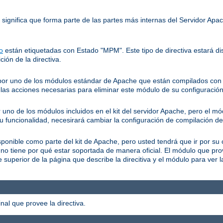
o significa que forma parte de las partes más internas del Servidor Ap
o
están etiquetadas con Estado "MPM". Este tipo de directiva estará dis
ción de la directiva.
a por uno de los módulos estándar de Apache que están compilados con e
as acciones necesarias para eliminar este módulo de su configuración
r uno de los módulos incluidos en el kit del servidor Apache, pero el m
su funcionalidad, necesirará cambiar la configuración de compilación de
isponible como parte del kit de Apache, pero usted tendrá que ir por su 
 no tiene por qué estar soportada de manera oficial. El módulo que pr
superior de la página que describe la direcitiva y el módulo para ver 
al que provee la directiva.