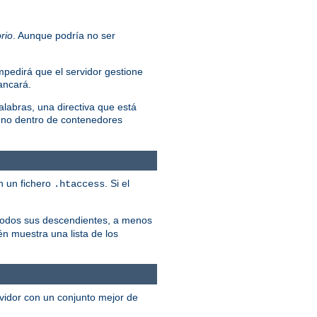
rio
. Aunque podría no ser
mpedirá que el servidor gestione
rancará.
alabras, una directiva que está
 no dentro de contenedores
n un fichero
. Si el
.htaccess
y todos sus descendientes, a menos
én muestra una lista de los
rvidor con un conjunto mejor de