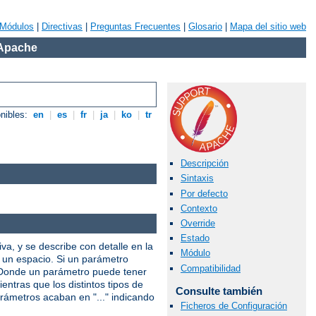
Módulos
|
Directivas
|
Preguntas Frecuentes
|
Glosario
|
Mapa del sitio web
 Apache
onibles:
en
|
es
|
fr
|
ja
|
ko
|
tr
Descripción
Sintaxis
Por defecto
Contexto
Override
Estado
iva, y se describe con detalle en la
Módulo
r un espacio. Si un parámetro
Compatibilidad
. Donde un parámetro puede tener
entras que los distintos tipos de
Consulte también
arámetros acaban en "..." indicando
Ficheros de Configuración