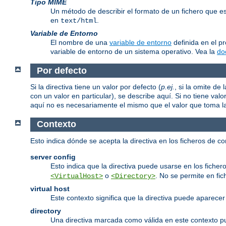
Tipo MIME
Un método de describir el formato de un fichero que 
en
.
text/html
Variable de Entorno
El nombre de una
variable de entorno
definida en el p
variable de entorno de un sistema operativo. Vea la
do
Por defecto
Si la directiva tiene un valor por defecto (
p.ej.
, si la omite d
con un valor en particular), se describe aquí. Si no tiene valo
aquí no es necesariamente el mismo que el valor que toma la d
Contexto
Esto indica dónde se acepta la directiva en los ficheros de c
server config
Esto indica que la directiva puede usarse en los fichero
o
. No se permite en fi
<VirtualHost>
<Directory>
virtual host
Este contexto significa que la directiva puede aparec
directory
Una directiva marcada como válida en este contexto 