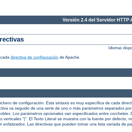
Versión 2.4 del Servidor HTTP
rectivas
Idiomas disp
r cada
directiva de configuración
de Apache.
fichero de configuración. Esta sintaxis es muy específica de cada direct
irectiva va seguido de una serie de uno o más parámetros separados po
 dobles. Los parámetros opcionales van especificados entre corchetes
verticales "|". El Texto Literal se muestra con la fuente por defecto, mi
on
enfatizados
. Las directivas que pueden tomar una lista variada de p