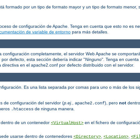
está formado por un tipo de formato mayor y un tipo de formato menor
roceso de configuración de Apache. Tenga en cuenta que esto no es n
cumentación de variable de entorno
para más detalles.
e la configuración completamente, el servidor Web Apache se comportar
r por defecto, esta sección debería indicar "
Ninguno
". Tenga en cuenta 
irectiva en el apache2.conf por defecto distribuido con el servidor.
onfiguración. Es una lista separada por comas para uno o más de los si
s de configuración del servidor (
p.ej.
,
), pero
not
dentro
apache2.conf
cheros
de ninguna manera.
.htaccess
er dentro de un contenedor
en el fichero de configuració
<VirtualHost>
puede usarse dentro de contenedores
,
,
<Directory>
<Location>
<Fi