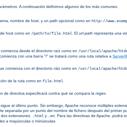
parámetros. A continuación definimos algunos de los más comunes.
uema, nombre de host, y un path opcional como en
http://www.exam
 de host como en
. El
url-path
representa una vis
/path/to/file.html
ue comienza desde el directorio raíz como en
/usr/local/apache/htd
omienza con una barra "/" se tratará como una ruta relativa a
ServerR
 que comienza con el directorio ráiz como en
/usr/local/apache/htd
ción de la ruta como en
.
file.html
ón de directiva especificará contra qué se compara la
regex
.
sigue al último punto. Sin embargo, Apache reconoce múltiples extensi
te separada por un punto del nombre de fichero después del primer p
 dos extensiones:
y
. Para las directivas de Apache, podrá e
.html
.en
les a mayúsculas o minúsculas.