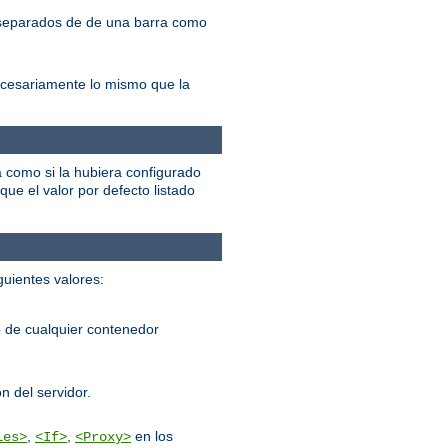
, separados de de una barra como
ecesariamente lo mismo que la
á como si la hubiera configurado
que el valor por defecto listado
guientes valores:
 de cualquier contenedor
n del servidor.
,
,
en los
les>
<If>
<Proxy>