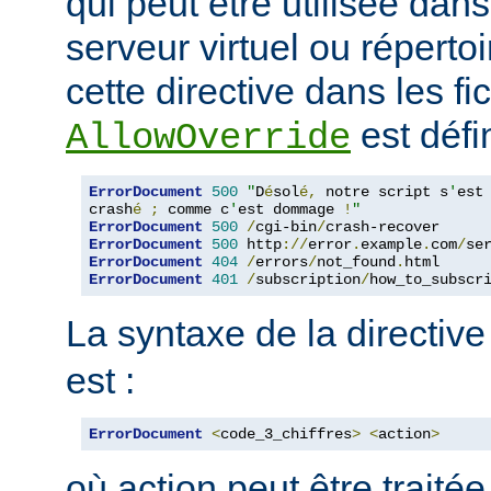
qui peut être utilisée dan
serveur virtuel ou répertoi
cette directive dans les fi
est défin
AllowOverride
ErrorDocument
500
"
D
é
sol
é,
 notre script s
'
est

crash
é
;
 comme c
'
est dommage 
!
"
ErrorDocument
500
/
cgi-bin
/
ErrorDocument
500
 http
://
error
.
example
.
com
/
se
ErrorDocument
404
/
errors
/
not_found
.
ErrorDocument
401
/
subscription
/
how_to_subscr
La syntaxe de la directiv
est :
ErrorDocument
<
code_3_chiffres
>
<
action
>
où action peut être traité