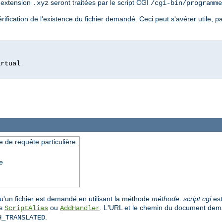
l'extension
seront traitées par le script CGI
.xyz
/cgi-bin/programme
ification de l'existence du fichier demandé. Ceci peut s'avérer utile, pa
 de requête particulière.
e
u'un fichier est demandé en utilisant la méthode
méthode
.
script cgi
est
es
ou
. L'URL et le chemin du document dema
ScriptAlias
AddHandler
.
H_TRANSLATED