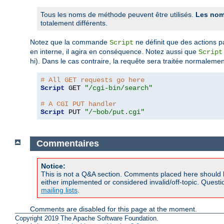
Tous les noms de méthode peuvent être utilisés.
Les nom
totalement différents.
Notez que la commande
ne définit que des actions p
Script
en interne, il agira en conséquence. Notez aussi que
Script
hi). Dans le cas contraire, la requête sera traitée normalemen
# All GET requests go here
Script
 GET 
"/cgi-bin/search"
# A CGI PUT handler
Script
 PUT 
"/~bob/put.cgi"
Commentaires
Notice:
This is not a Q&A section. Comments placed here should 
either implemented or considered invalid/off-topic. Ques
mailing lists
.
Comments are disabled for this page at the moment.
Copyright 2019 The Apache Software Foundation.