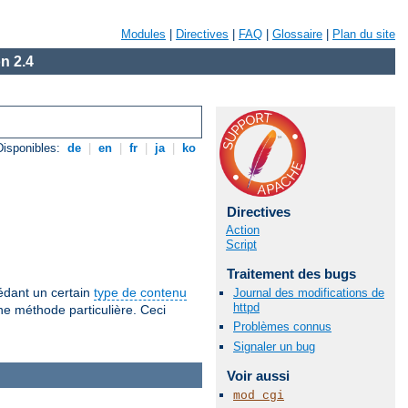
Modules
|
Directives
|
FAQ
|
Glossaire
|
Plan du site
n 2.4
isponibles:
de
|
en
|
fr
|
ja
|
ko
Directives
Action
Script
Traitement des bugs
sédant un certain
type de contenu
Journal des modifications de
httpd
ne méthode particulière. Ceci
Problèmes connus
Signaler un bug
Voir aussi
mod_cgi