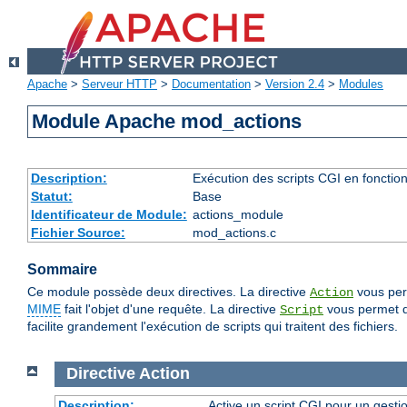
Apache
>
Serveur HTTP
>
Documentation
>
Version 2.4
>
Modules
Module Apache mod_actions
Description:
Exécution des scripts CGI en fonctio
Statut:
Base
Identificateur de Module:
actions_module
Fichier Source:
mod_actions.c
Sommaire
Ce module possède deux directives. La directive
vous perm
Action
MIME
fait l'objet d'une requête. La directive
vous permet de
Script
facilite grandement l'exécution de scripts qui traitent des fichiers.
Directive
Action
Description:
Active un script CGI pour un gesti