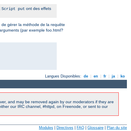
t
ont des effets
Script put
e de gérer la méthode de la requête
 arguments (par exemple foo.html?
Langues Disponibles:
de
|
en
|
fr
|
ja
|
ko
ver, and may be removed again by our moderators if they are
ither our IRC channel, #httpd, on Freenode, or sent to our
Modules
|
Directives
|
FAQ
|
Glossaire
|
Plan du site