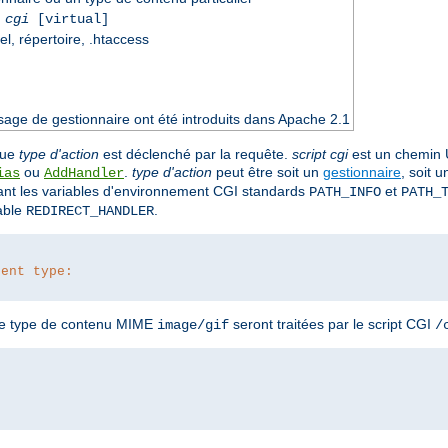
 cgi
[virtual]
el, répertoire, .htaccess
sage de gestionnaire ont été introduits dans Apache 2.1
que
type d'action
est déclenché par la requête.
script cgi
est un chemin 
ou
.
type d'action
peut être soit un
gestionnaire
, soit 
ias
AddHandler
ant les variables d'environnement CGI standards
et
PATH_INFO
PATH_
iable
.
REDIRECT_HANDLER
tent type:
 le type de contenu MIME
seront traitées par le script CGI
image/gif
/