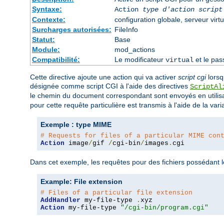
Syntaxe:
Action
type d'action
script
Contexte:
configuration globale, serveur virtu
Surcharges autorisées:
FileInfo
Statut:
Base
Module:
mod_actions
Compatibilité:
Le modificateur
et le pas
virtual
Cette directive ajoute une action qui va activer
script cgi
lors
désignée comme script CGI à l'aide des directives
ScriptAl
le chemin du document correspondant sont envoyés en utilis
pour cette requête particulière est transmis à l'aide de la var
Exemple : type MIME
# Requests for files of a particular MIME con
Action
 image
/
gif 
/
cgi-bin
/
images
.
cgi
Dans cet exemple, les requêtes pour des fichiers possédant
Example: File extension
# Files of a particular file extension
AddHandler
 my-file-type 
.
Action
 my-file-type 
"/cgi-bin/program.cgi"