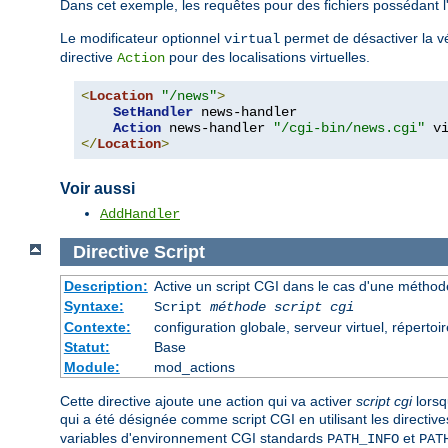
Dans cet exemple, les requêtes pour des fichiers possédant 
Le modificateur optionnel
permet de désactiver la vér
virtual
directive
pour des localisations virtuelles.
Action
<
Location
"/news"
>
SetHandler
 news-handler

Action
 news-handler 
"/cgi-bin/news.cgi"
</
Location
>
Voir aussi
AddHandler
Directive
Script
Description:
Active un script CGI dans le cas d'une méthode
Syntaxe:
Script
méthode
script cgi
Contexte:
configuration globale, serveur virtuel, répertoir
Statut:
Base
Module:
mod_actions
Cette directive ajoute une action qui va activer
script cgi
lorsq
qui a été désignée comme script CGI en utilisant les directiv
variables d'environnement CGI standards
et
PATH_INFO
PAT