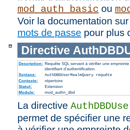
ou
mod_auth_basic
mo
Voir la documentation sur
mots de passe
pour plus d
Directive
AuthDBDU
Description:
Requête SQL servant à vérifier une empreinte 
identifiant d'authentification.
Syntaxe:
AuthDBDUserRealmQuery
requête
Contexte:
répertoire
Statut:
Extension
Module:
mod_authn_dbd
La directive
AuthDBDUse
permet de spécifier une 
à vérifier une empreinte 