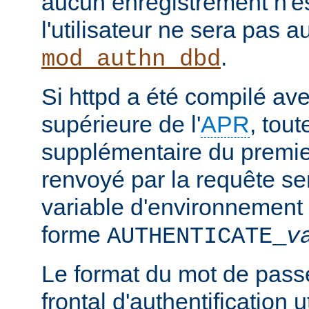
aucun enregistrement n'e
l'utilisateur ne sera pas a
.
mod_authn_dbd
Si httpd a été compilé ave
supérieure de l'
APR
, tou
supplémentaire du premie
renvoyé par la requête s
variable d'environnement 
forme
AUTHENTICATE_
v
Le format du mot de pass
frontal d'authentification 