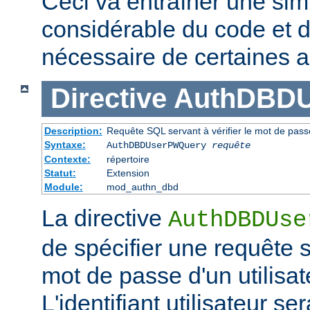
Ceci va entraîner une simp
considérable du code et d
nécessaire de certaines a
Directive
AuthDBD
Description:
Requête SQL servant à vérifier le mot de passe
Syntaxe:
AuthDBDUserPWQuery
requête
Contexte:
répertoire
Statut:
Extension
Module:
mod_authn_dbd
La directive
AuthDBDUse
de spécifier une requête se
mot de passe d'un utilisa
L'identifiant utilisateur 