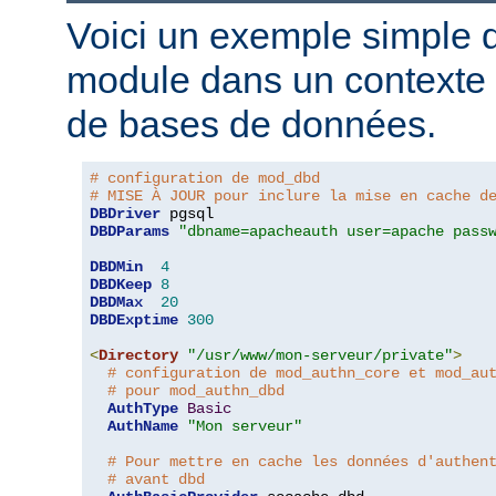
Voici un exemple simple d'
module dans un contexte d
de bases de données.
# configuration de mod_dbd
# MISE À JOUR pour inclure la mise en cache d
DBDriver
DBDParams
"dbname=apacheauth user=apache pass
DBDMin
4
DBDKeep
8
DBDMax
20
DBDExptime
300
<
Directory
"/usr/www/mon-serveur/private"
>
# configuration de mod_authn_core et mod_au
# pour mod_authn_dbd
AuthType
Basic
AuthName
"Mon serveur"
# Pour mettre en cache les données d'authen
# avant dbd