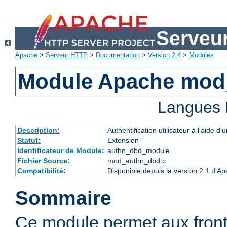
Serveu
Apache
>
Serveur HTTP
>
Documentation
>
Version 2.4
>
Modules
Module Apache mod
Langues 
Description:
Authentification utilisateur à l'aide
Statut:
Extension
Identificateur de Module:
authn_dbd_module
Fichier Source:
mod_authn_dbd.c
Compatibilité:
Disponible depuis la version 2.1 d'A
Sommaire
Ce module permet aux fron