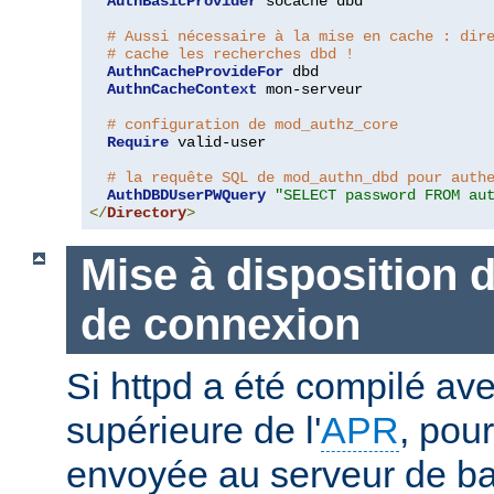
AuthBasicProvider
 socache dbd

# Aussi nécessaire à la mise en cache : dir
# cache les recherches dbd !
AuthnCacheProvideFor
 dbd

AuthnCacheContext
 mon-serveur

# configuration de mod_authz_core
Require
 valid-user

# la requête SQL de mod_authn_dbd pour auth
AuthDBDUserPWQuery
"SELECT password FROM au
</
Directory
>
Mise à disposition 
de connexion
Si httpd a été compilé ave
supérieure de l'
APR
, pou
envoyée au serveur de b