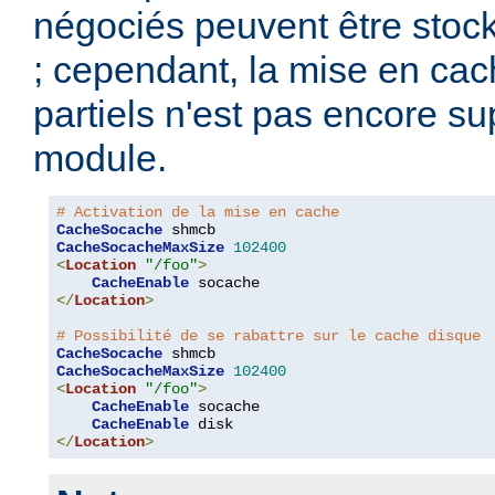
négociés peuvent être stoc
; cependant, la mise en ca
partiels n'est pas encore s
module.
# Activation de la mise en cache
CacheSocache
CacheSocacheMaxSize
102400
<
Location
"/foo"
>
CacheEnable
</
Location
>
# Possibilité de se rabattre sur le cache disque
CacheSocache
CacheSocacheMaxSize
102400
<
Location
"/foo"
>
CacheEnable
 socache

CacheEnable
</
Location
>