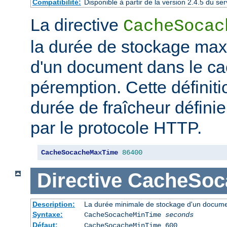
Compatibilité:
Disponible à partir de la version 2.4.5 du 
La directive
CacheSocac
la durée de stockage ma
d'un document dans le ca
péremption. Cette définiti
durée de fraîcheur défini
par le protocole HTTP.
CacheSocacheMaxTime
86400
Directive
CacheSoc
Description:
La durée minimale de stockage d'un docume
Syntaxe:
CacheSocacheMinTime
seconds
Défaut:
CacheSocacheMinTime 600