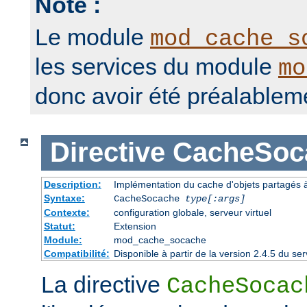
Note :
Le module
mod_cache_s
les services du module
mo
donc avoir été préalablem
Directive
CacheSoc
Description:
Implémentation du cache d'objets partagés à 
Syntaxe:
CacheSocache
type[:args]
Contexte:
configuration globale, serveur virtuel
Statut:
Extension
Module:
mod_cache_socache
Compatibilité:
Disponible à partir de la version 2.4.5 du 
La directive
CacheSocac