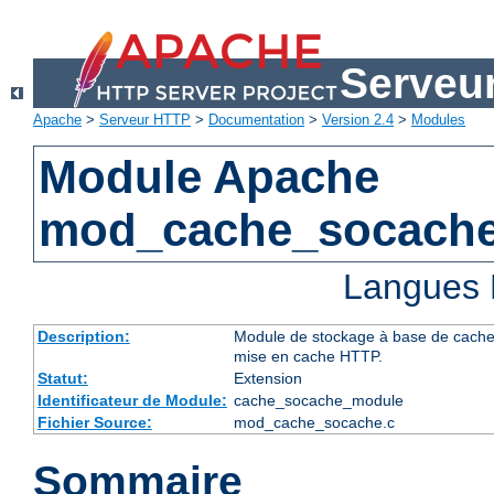
Serveu
Apache
>
Serveur HTTP
>
Documentation
>
Version 2.4
>
Modules
Module Apache
mod_cache_socach
Langues 
Description:
Module de stockage à base de cache d
mise en cache HTTP.
Statut:
Extension
Identificateur de Module:
cache_socache_module
Fichier Source:
mod_cache_socache.c
Sommaire