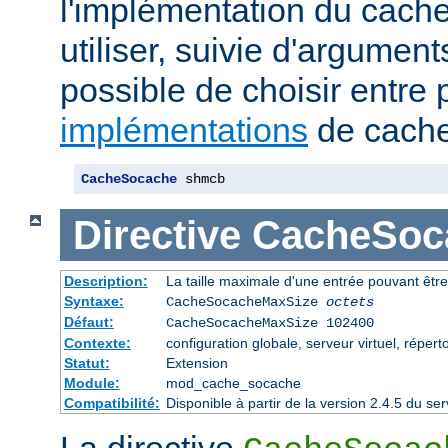
l'implémentation du cache
utiliser, suivie d'arguments
possible de choisir entre 
implémentations
de cache
CacheSocache
 shmcb
Directive
CacheSoc
Description:
La taille maximale d'une entrée pouvant êtr
Syntaxe:
CacheSocacheMaxSize
octets
Défaut:
CacheSocacheMaxSize 102400
Contexte:
configuration globale, serveur virtuel, répert
Statut:
Extension
Module:
mod_cache_socache
Compatibilité:
Disponible à partir de la version 2.4.5 du 