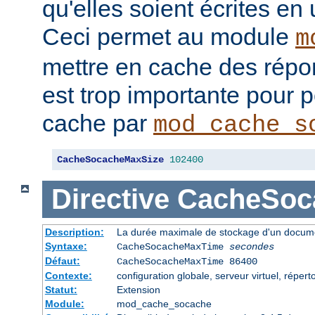
qu'elles soient écrites en
Ceci permet au module
m
mettre en cache des répon
est trop importante pour 
cache par
mod_cache_s
CacheSocacheMaxSize
102400
Directive
CacheSoc
Description:
La durée maximale de stockage d'un docume
Syntaxe:
CacheSocacheMaxTime
secondes
Défaut:
CacheSocacheMaxTime 86400
Contexte:
configuration globale, serveur virtuel, répert
Statut:
Extension
Module:
mod_cache_socache