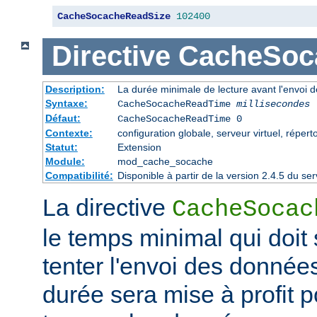
CacheSocacheReadSize
102400
Directive
CacheSoc
Description:
La durée minimale de lecture avant l'envoi 
Syntaxe:
CacheSocacheReadTime
millisecondes
Défaut:
CacheSocacheReadTime 0
Contexte:
configuration globale, serveur virtuel, répert
Statut:
Extension
Module:
mod_cache_socache
Compatibilité:
Disponible à partir de la version 2.4.5 du 
La directive
CacheSocac
le temps minimal qui doit
tenter l'envoi des données
durée sera mise à profit po