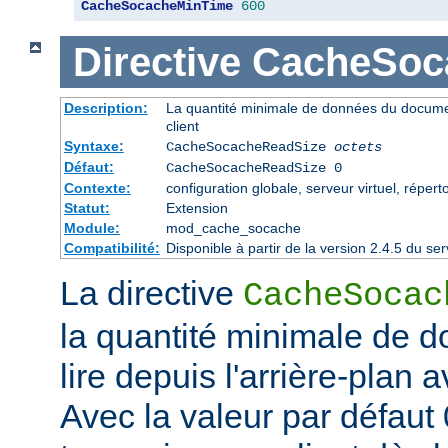
CacheSocacheMinTime
600
Directive
CacheSoc
Description:
La quantité minimale de données du documen
client
Syntaxe:
CacheSocacheReadSize
octets
Défaut:
CacheSocacheReadSize 0
Contexte:
configuration globale, serveur virtuel, répert
Statut:
Extension
Module:
mod_cache_socache
Compatibilité:
Disponible à partir de la version 2.4.5 du 
La directive
CacheSocac
la quantité minimale de d
lire depuis l'arrière-plan 
Avec la valeur par défaut