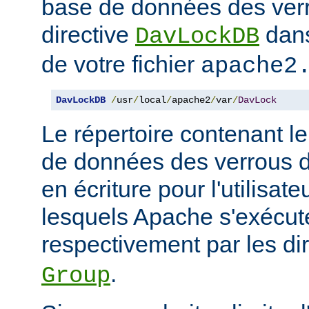
base de données des ver
directive
dans
DavLockDB
de votre fichier
apache2
DavLockDB
/
usr
/
local
/
apache2
/
var
/
DavLock
Le répertoire contenant le
de données des verrous do
en écriture pour l'utilisat
lesquels Apache s'exécute
respectivement par les di
.
Group