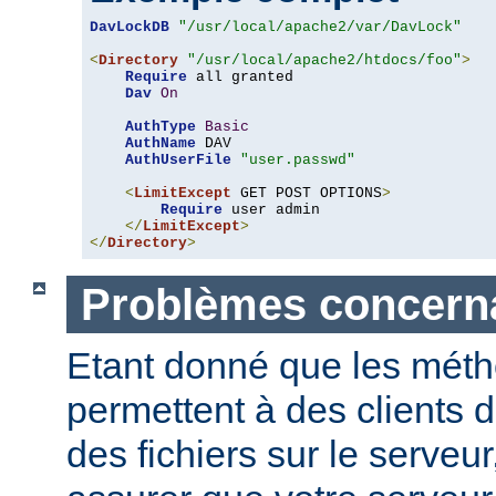
DavLockDB
"/usr/local/apache2/var/DavLock"
<
Directory
"/usr/local/apache2/htdocs/foo"
>
Require
 all granted

Dav
On
AuthType
Basic
AuthName
 DAV

AuthUserFile
"user.passwd"
<
LimitExcept
 GET POST OPTIONS
>
Require
 user admin

</
LimitExcept
>
</
Directory
>
Problèmes concerna
Etant donné que les mét
permettent à des clients 
des fichiers sur le serveu