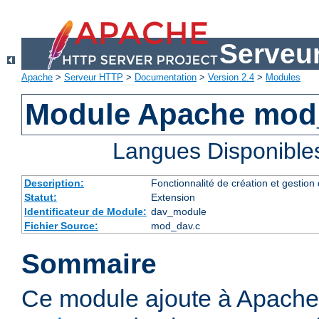
Serveu
Apache
>
Serveur HTTP
>
Documentation
>
Version 2.4
>
Modules
Module Apache mod
Langues Disponible
Description:
Fonctionnalité de création et gestion
Statut:
Extension
Identificateur de Module:
dav_module
Fichier Source:
mod_dav.c
Sommaire
Ce module ajoute à Apache 