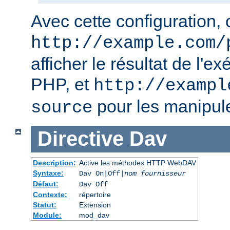
Avec cette configuration, o
http://example.com/
afficher le résultat de l'e
PHP, et
http://exampl
pour les manipul
source
Directive
Dav
Description:
Active les méthodes HTTP WebDAV
Syntaxe:
Dav On|Off|
nom fournisseur
Défaut:
Dav Off
Contexte:
répertoire
Statut:
Extension
Module:
mod_dav