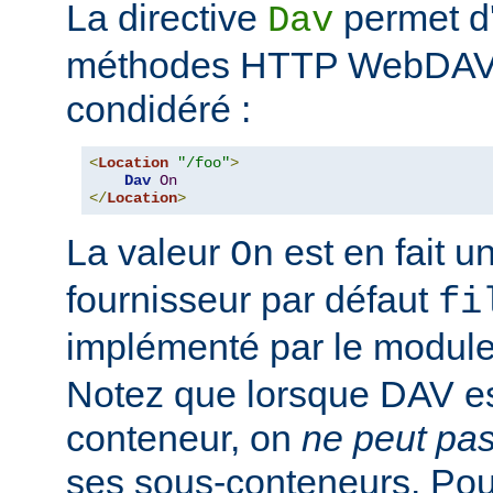
La directive
permet d'
Dav
méthodes HTTP WebDAV p
condidéré :
<
Location
"/foo"
>
Dav
On
</
Location
>
La valeur
est en fait un
On
fournisseur par défaut
fi
implémenté par le modul
Notez que lorsque DAV es
conteneur, on
ne peut pa
ses sous-conteneurs. Po