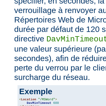
spécifier, en secondes, l
verrouillage à renvoyer au
Répertoires Web de Micro
durée par défaut de 120 s
directive
DavMinTimeou
une valeur supérieure (p
secondes), afin de réduire
perte du verrou par le clie
surcharge du réseau.
Exemple
<
Location
"/MSWord"
>
DavMinTimeout
600