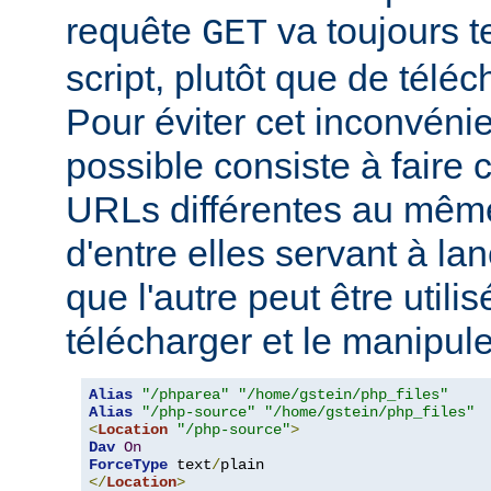
requête
va toujours t
GET
script, plutôt que de télé
Pour éviter cet inconvéni
possible consiste à faire
URLs différentes au même
d'entre elles servant à lanc
que l'autre peut être utili
télécharger et le manipul
Alias
"/phparea"
"/home/gstein/php_files"
Alias
"/php-source"
"/home/gstein/php_files"
<
Location
"/php-source"
>
Dav
On
ForceType
 text
/
</
Location
>