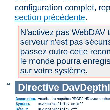
configuration complet, re
section précédente
.
N'activez pas WebDAV t
serveur n'est pas sécuri
passez outre cette reco
le monde pourra enregist
sur votre système.
Directive
DavDepthIn
Description:
Autorise les requêtes PROPFIND avec en-tête D
Syntaxe:
DavDepthInfinity on|off
Défaut:
DavDepthInfinity off