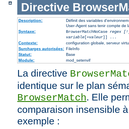
Directive
BrowserM
Description:
Définit des variables d'environne
User-Agent sans tenir compte de l
Syntaxe:
BrowserMatchNoCase
regex [!
variable
[=
valeur
]] ...
Contexte:
configuration globale, serveur virtu
Surcharges autorisées:
FileInfo
Statut:
Base
Module:
mod_setenvif
La directive
BrowserMat
identique sur le plan séma
. Elle pe
BrowserMatch
comparaison insensible à
exemple :