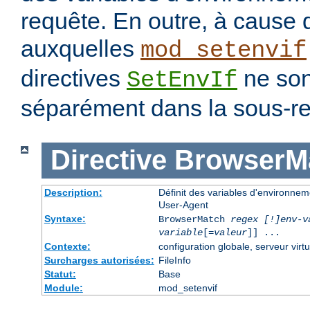
requête. En outre, à cause 
auxquelles
mod_setenvif
directives
ne son
SetEnvIf
séparément dans la sous-re
Directive
BrowserM
Description:
Définit des variables d'environne
User-Agent
Syntaxe:
BrowserMatch
regex [!]env-v
variable
[=
valeur
]] ...
Contexte:
configuration globale, serveur virtu
Surcharges autorisées:
FileInfo
Statut:
Base
Module:
mod_setenvif