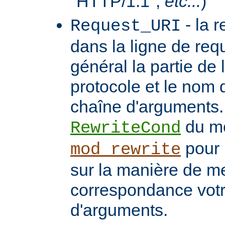
"HTTP/1.1",
etc...
)
- la 
Request_URI
dans la ligne de req
général la partie de 
protocole et le nom 
chaîne d'arguments. 
du m
RewriteCond
pour 
mod_rewrite
sur la manière de me
correspondance vot
d'arguments.