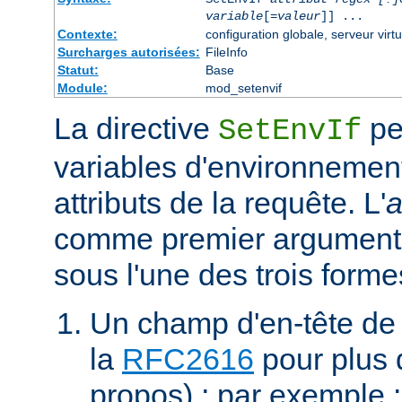
variable
[=
valeur
]] ...
Contexte:
configuration globale, serveur virtu
Surcharges autorisées:
FileInfo
Statut:
Base
Module:
mod_setenvif
La directive
pe
SetEnvIf
variables d'environnement
attributs de la requête. L'
a
comme premier argument 
sous l'une des trois forme
Un champ d'en-tête de
la
RFC2616
pour plus d
propos) ; par exemple 