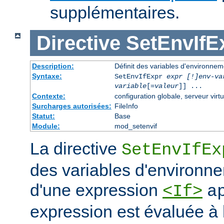
supplémentaires.
Directive
SetEnvIfE
Description:
Définit des variables d'environne
Syntaxe:
SetEnvIfExpr
expr [!]env-va
variable
[=
valeur
]] ...
Contexte:
configuration globale, serveur virtu
Surcharges autorisées:
FileInfo
Statut:
Base
Module:
mod_setenvif
La directive
SetEnvIfEx
des variables d'environne
d'une expression
<If>
a
expression est évaluée à l'