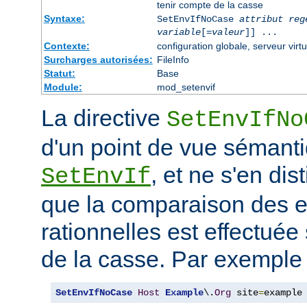
tenir compte de la casse
Syntaxe:
SetEnvIfNoCase
attribut reg
variable
[=
valeur
]] ...
Contexte:
configuration globale, serveur virtu
Surcharges autorisées:
FileInfo
Statut:
Base
Module:
mod_setenvif
La directive
SetEnvIfNo
d'un point de vue sémanti
, et ne s'en dis
SetEnvIf
que la comparaison des 
rationnelles est effectuée
de la casse. Par exemple 
SetEnvIfNoCase
Host
Example
\.
Org
 site
=
example