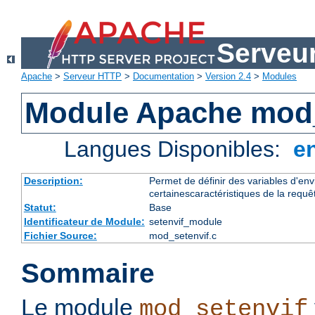
Serveu
Apache
>
Serveur HTTP
>
Documentation
>
Version 2.4
>
Modules
Module Apache mod_
Langues Disponibles:
e
Description:
Permet de définir des variables d'en
certainescaractéristiques de la requê
Statut:
Base
Identificateur de Module:
setenvif_module
Fichier Source:
mod_setenvif.c
Sommaire
Le module
mod_setenvif