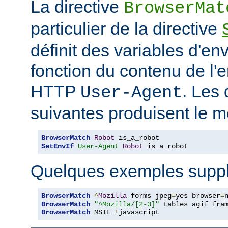
La directive
BrowserMat
particulier de la directive
définit des variables d'e
fonction du contenu de l'
HTTP
. Les 
User-Agent
suivantes produisent le m
BrowserMatch
Robot
SetEnvIf
User-Agent
Robot
 is_a_robot
Quelques exemples suppl
BrowserMatch
^
Mozilla
 forms jpeg
=
yes browser
=
BrowserMatch
"^Mozilla/[2-3]"
BrowserMatch
 MSIE 
!
javascript