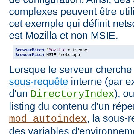
complexes peuvent être uti
cet exemple qui définit nets
est Mozilla et non MSIE.
BrowserMatch
^
Mozilla
BrowserMatch
 MSIE 
!
netscape
Lorsque le serveur cherche
sous-requête
interne (par e
d'un
), o
DirectoryIndex
listing du contenu d'un répe
, la sous-
mod_autoindex
des variables d'environneme