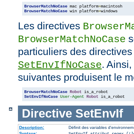
BrowserMatchNoCase
 mac platform
=
BrowserMatchNoCase
 win platform
=
windows
Les directives
BrowserM
s
BrowserMatchNoCase
particuliers des directive
. Ainsi
SetEnvIfNoCase
suivantes produisent le m
BrowserMatchNoCase
Robot
SetEnvIfNoCase
User-Agent
Robot
 is_a_robot
Directive
SetEnvIf
Description:
Définit des variables d'environneme
Syntaxe:
SetEnvIf
attribut regex [!]