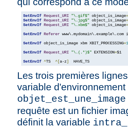
qui correspond à ce modè
SetEnvIf
Request_URI
"\.gif$"
 object_is_image
SetEnvIf
Request_URI
"\.jpg$"
 object_is_image
SetEnvIf
Request_URI
"\.xbm$"
 object_is_image
SetEnvIf
Referer
 www\.mydomain\.example\.com i
SetEnvIf
 object_is_image xbm XBIT_PROCESSING
=
SetEnvIf
Request_URI
"\.(.*)$"
 EXTENSION
=
$1

SetEnvIf
^
TS  
^[
a-z
]
  HAVE_TS
Les trois premières lignes
variable d'environnement
objet_est_une_image
requête est un fichier ima
définit la variable
intra_