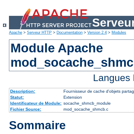
Serveu
Apache
>
Serveur HTTP
>
Documentation
>
Version 2.4
>
Modules
Module Apache
mod_socache_shmc
Langues 
Description:
Fournisseur de cache d'objets parta
Statut:
Extension
Identificateur de Module:
socache_shmcb_module
Fichier Source:
mod_socache_shmcb.c
Sommaire