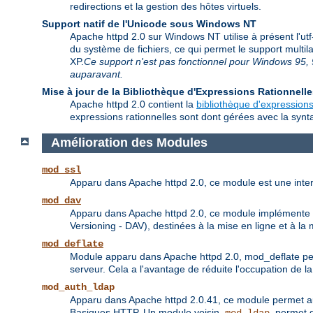
redirections et la gestion des hôtes virtuels.
Support natif de l'Unicode sous Windows NT
Apache httpd 2.0 sur Windows NT utilise à présent l'ut
du système de fichiers, ce qui permet le support multi
XP.
Ce support n'est pas fonctionnel pour Windows 95, 9
auparavant.
Mise à jour de la Bibliothèque d'Expressions Rationnell
Apache httpd 2.0 contient la
bibliothèque d'expressions
expressions rationnelles sont dont gérées avec la synta
Amélioration des Modules
mod_ssl
Apparu dans Apache httpd 2.0, ce module est une inte
mod_dav
Apparu dans Apache httpd 2.0, ce module implémente le
Versioning - DAV), destinées à la mise en ligne et à 
mod_deflate
Module apparu dans Apache httpd 2.0, mod_deflate pe
serveur. Cela a l'avantage de réduite l'occupation de 
mod_auth_ldap
Apparu dans Apache httpd 2.0.41, ce module permet aux 
Basiques HTTP. Un module voisin,
, permet 