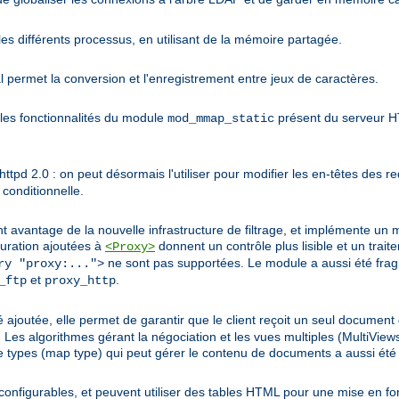
es différents processus, en utilisant de la mémoire partagée.
permet la conversion et l'enregistrement entre jeux de caractères.
les fonctionnalités du module
présent du serveur HT
mod_mmap_static
pd 2.0 : on peut désormais l'utiliser pour modifier les en-têtes des re
conditionnelle.
nt avantage de la nouvelle infrastructure de filtrage, et implémente un 
uration ajoutées à
donnent un contrôle plus lisible et un trai
<Proxy>
ne sont pas supportées. Le module a aussi été fra
ry "proxy:...">
et
.
_ftp
proxy_http
 ajoutée, elle permet de garantir que le client reçoit un seul document 
gorithmes gérant la négociation et les vues multiples (MultiViews)
 types (map type) qui peut gérer le contenu de documents a aussi été 
configurables, et peuvent utiliser des tables HTML pour une mise en fo