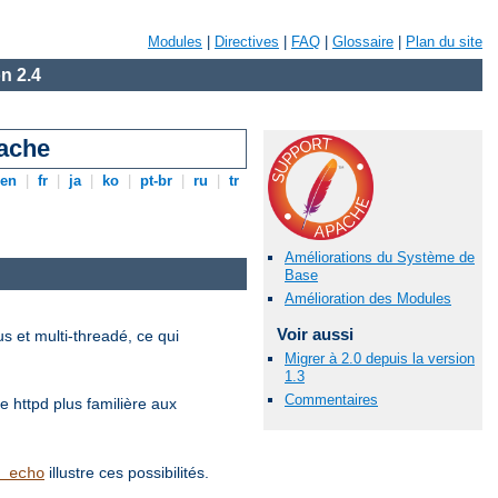
Modules
|
Directives
|
FAQ
|
Glossaire
|
Plan du site
n 2.4
pache
en
|
fr
|
ja
|
ko
|
pt-br
|
ru
|
tr
Améliorations du Système de
Base
Amélioration des Modules
Voir aussi
 et multi-threadé, ce qui
Migrer à 2.0 depuis la version
1.3
Commentaires
e httpd plus familière aux
illustre ces possibilités.
_echo