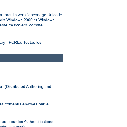
nt traduits vers l'encodage Unicode
ompris Windows 2000 et Windows
stème de fichiers, comme
ary - PCRE). Toutes les
n (Distributed Authoring and
es contenus envoyés par le
urs pour les Authentifications
ache ces accès.