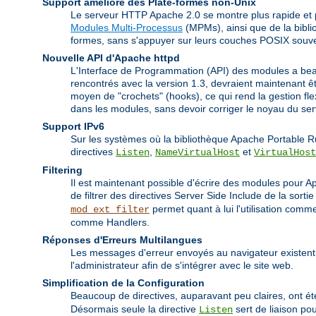
Support amélioré des Plate-formes non-Unix
Le serveur HTTP Apache 2.0 se montre plus rapide et p
Modules Multi-Processus
(MPMs), ainsi que de la bibli
formes, sans s'appuyer sur leurs couches POSIX souv
Nouvelle API d'Apache httpd
L'Interface de Programmation (API) des modules a bea
rencontrés avec la version 1.3, devraient maintenant 
moyen de "crochets" (hooks), ce qui rend la gestion fl
dans les modules, sans devoir corriger le noyau du s
Support IPv6
Sur les systèmes où la bibliothèque Apache Portable R
directives
,
et
Listen
NameVirtualHost
VirtualHost
Filtering
Il est maintenant possible d'écrire des modules pour Apa
de filtrer des directives Server Side Include de la sort
permet quant à lui l'utilisation co
mod_ext_filter
comme Handlers.
Réponses d'Erreurs Multilangues
Les messages d'erreur envoyés au navigateur existent
l'administrateur afin de s'intégrer avec le site web.
Simplification de la Configuration
Beaucoup de directives, auparavant peu claires, ont été
Désormais seule la directive
sert de liaison pou
Listen