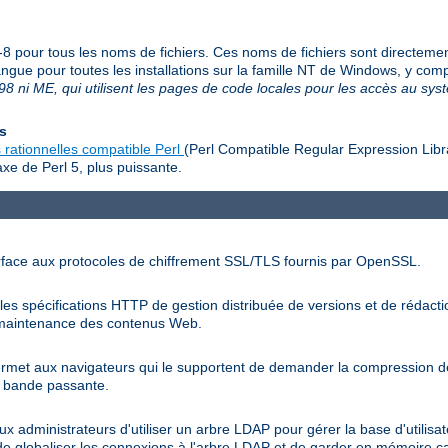
f-8 pour tous les noms de fichiers. Ces noms de fichiers sont directeme
langue pour toutes les installations sur la famille NT de Windows, y c
8 ni ME, qui utilisent les pages de code locales pour les accès au sy
es
 rationnelles compatible Perl
(Perl Compatible Regular Expression Libr
xe de Perl 5, plus puissante.
rface aux protocoles de chiffrement SSL/TLS fournis par OpenSSL.
s spécifications HTTP de gestion distribuée de versions et de rédactio
la maintenance des contenus Web.
rmet aux navigateurs qui le supportent de demander la compression d
la bande passante.
administrateurs d'utiliser un arbre LDAP pour gérer la base d'utilisate
de globaliser les connexions à l'arbre LDAP et de garder en mémoire c