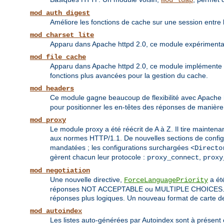
mod_ldap
mod_auth_digest
Améliore les fonctions de cache sur une session entre l
mod_charset_lite
Apparu dans Apache httpd 2.0, ce module expérimental 
mod_file_cache
Apparu dans Apache httpd 2.0, ce module implémente 
fonctions plus avancées pour la gestion du cache.
mod_headers
Ce module gagne beaucoup de flexibilité avec Apache htt
pour positionner les en-têtes des réponses de manière 
mod_proxy
Le module proxy a été réécrit de A à Z. Il tire maintena
aux normes HTTP/1.1. De nouvelles sections de config
mandatées ; les configurations surchargées
<Directo
gèrent chacun leur protocole :
,
proxy_connect
proxy
mod_negotiation
Une nouvelle directive,
a été
ForceLanguagePriority
réponses NOT ACCEPTABLE ou MULTIPLE CHOICES. Les al
réponses plus logiques. Un nouveau format de carte de
mod_autoindex
Les listes auto-générées par Autoindex sont à présent 