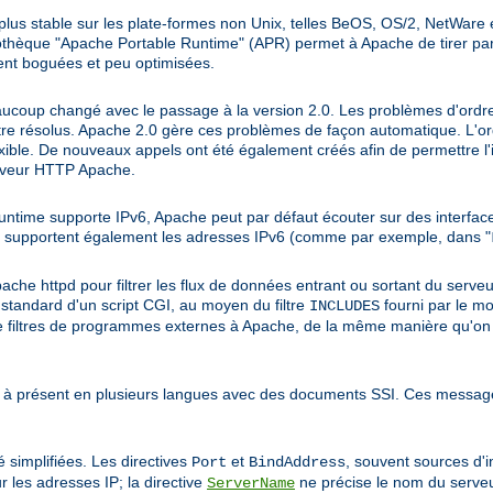
lus stable sur les plate-formes non Unix, telles BeOS, OS/2, NetWare 
othèque "Apache Portable Runtime" (APR) permet à Apache de tirer part
ent boguées et peu optimisées.
ucoup changé avec le passage à la version 2.0. Les problèmes d'ordre 
être résolus. Apache 2.0 gère ces problèmes de façon automatique. L'o
exible. De nouveaux appels ont été également créés afin de permettre l
erveur HTTP Apache.
untime supporte IPv6, Apache peut par défaut écouter sur des interfac
supportent également les adresses IPv6 (comme par exemple, dans "
che httpd pour filtrer les flux de données entrant ou sortant du serveur.
ie standard d'un script CGI, au moyen du filtre
fourni par le m
INCLUDES
mme filtres de programmes externes à Apache, de la même manière qu'on
 à présent en plusieurs langues avec des documents SSI. Ces message
 simplifiées. Les directives
et
, souvent sources d'
Port
BindAddress
r les adresses IP; la directive
ne précise le nom du serveu
ServerName