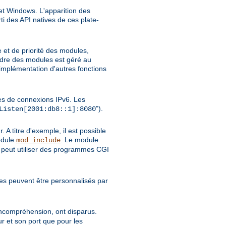
et Windows. L'apparition des
i des API natives de ces plate-
et de priorité des modules,
rdre des modules est géré au
'implémentation d'autres fonctions
es de connexions IPv6. Les
").
Listen[2001:db8::1]:8080
 A titre d'exemple, il est possible
odule
. Le module
mod_include
 peut utiliser des programmes CGI
s peuvent être personnalisés par
incompréhension, ont disparus.
r et son port que pour les