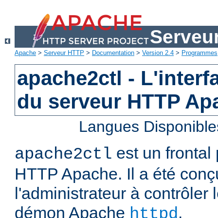
Serveu
Apache
>
Serveur HTTP
>
Documentation
>
Version 2.4
>
Programmes
apache2ctl - L'interf
du serveur HTTP Ap
Langues Disponible
est un frontal
apache2ctl
HTTP Apache. Il a été conç
l'administrateur à contrôler
démon Apache
.
httpd