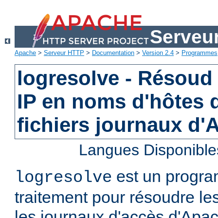
Serveu
Apache
>
Serveur HTTP
>
Documentation
>
Version 2.4
>
Programmes
logresolve - Résoud
IP en noms d'hôtes 
fichiers journaux d
Langues Disponible
est un progra
logresolve
traitement pour résoudre le
les journaux d'accès d'Apa