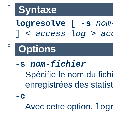
Syntaxe
logresolve
[ -
s
nom
] <
access_log
>
ac
Options
-s
nom-fichier
Spécifie le nom du fich
enregistrées des statis
-c
Avec cette option,
log