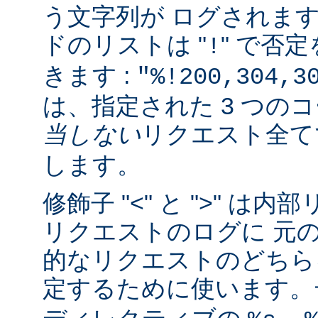
う文字列が ログされま
ドのリストは "
" で否
!
きます :
"%!200,304,3
は、指定された 3 つの
当しない
リクエスト全
します。
修飾子 "<" と ">" 
リクエストのログに 元
的なリクエストのどちら
定するために使います。