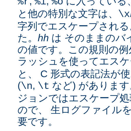
,
,
に入っている
%r
%i
%o
と他の特別な文字は、
\x
字列でエスケープされる
た。
hh
は そのままのバイ
の値です。この規則の例
ラッシュを使ってエス
と、 C 形式の表記法が
(
,
など) があります。
\n
\t
ジョンではエスケープ処
ので、 生ログファイル
要です。