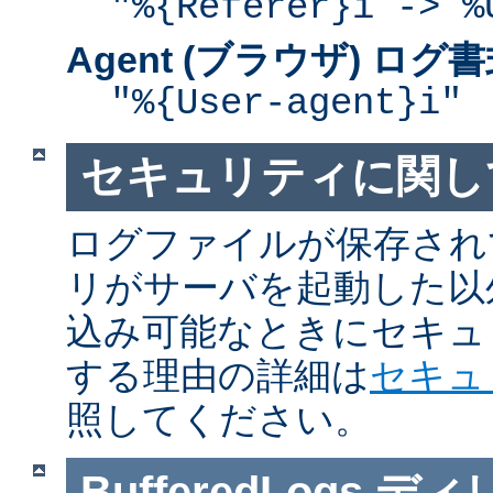
"%{Referer}i -> %
Agent (ブラウザ) ログ
"%{User-agent}i"
セキュリティに関し
ログファイルが保存され
リがサーバを起動した以
込み可能なときにセキュ
する理由の詳細は
セキュ
照してください。
BufferedLogs
ディ