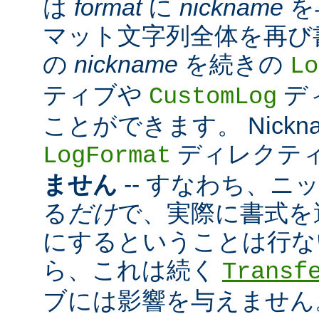
は
format
に
nickname
を
マット文字列全体を再び
の
nickname
を続きの
Lo
ティブや
デ
CustomLog
ことができます。 Nickn
ディレクテ
LogFormat
ません
-- すなわち、ニ
る
だけ
で、実際に書式を
にするということは行な
ら、これは続く
Transf
ブには影響を与えません