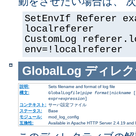
動をさせたい場合は、 次
SetEnvIf Referer ex
localreferer
CustomLog referer.l
env=!localreferer
GlobalLog
ディレク
説明:
Sets filename and format of log file
構文:
GlobalLog
file
|
pipe
format
|
nickname
[
expr=
expression
]
コンテキスト:
サーバ設定ファイル
ステータス:
Base
モジュール:
mod_log_config
互換性:
Available in Apache HTTP Server 2.4.19 and l