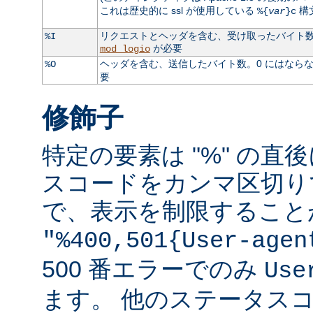
これは歴史的に ssl が使用している
構
%{
var
}c
リクエストとヘッダを含む、受け取ったバイト数。
%I
が必要
mod_logio
ヘッダを含む、送信したバイト数。0 にはなら
%O
要
修飾子
特定の要素は "%" の直後
スコードをカンマ区切り
で、表示を制限すること
"%400,501{User-agen
500 番エラーでのみ
Use
ます。 他のステータス