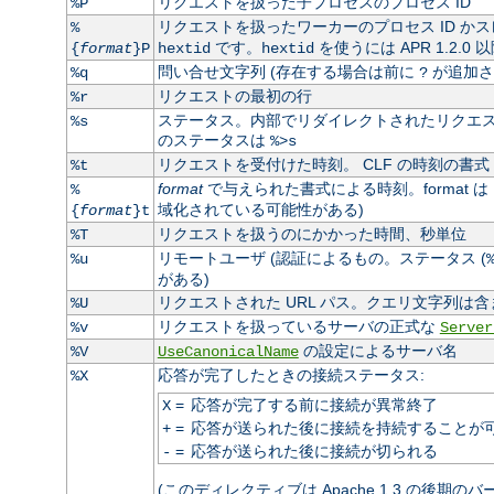
リクエストを扱った子プロセスのプロセス ID
%P
リクエストを扱ったワーカーのプロセス ID かス
%
です。
を使うには APR 1.2.0
{
format
}P
hextid
hextid
問い合せ文字列 (存在する場合は前に
が追加さ
%q
?
リクエストの最初の行
%r
ステータス。内部でリダイレクトされたリクエスト
%s
のステータスは
%>s
リクエストを受付けた時刻。 CLF の時刻の書式 
%t
format
で与えられた書式による時刻。format は
%
域化されている可能性がある)
{
format
}t
リクエストを扱うのにかかった時間、秒単位
%T
リモートユーザ (認証によるもの。ステータス (
%u
がある)
リクエストされた URL パス。クエリ文字列は含
%U
リクエストを扱っているサーバの正式な
%v
Server
の設定によるサーバ名
%V
UseCanonicalName
応答が完了したときの接続ステータス:
%X
=
応答が完了する前に接続が異常終了
X
=
応答が送られた後に接続を持続することが
+
=
応答が送られた後に接続が切られる
-
(このディレクティブは Apache 1.3 の後期の