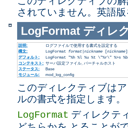
このディレクティブの解
されていません。英語版
LogFormat
ディレ
説明:
ログファイルで使用する書式を設定する
構文:
LogFormat
format
|
nickname
[
nickname
]
デフォルト:
LogFormat "%h %l %u %t \"%r\" %>s %b
コンテキスト:
サーバ設定ファイル, バーチャルホスト
ステータス:
Base
モジュール:
mod_log_config
このディレクティブはア
ルの書式を指定します。
ディレクテ
LogFormat
どちらかを とることが