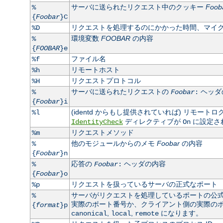
サーバに送られたリクエスト中のクッキー
Foob
%
{
Foobar
}C
リクエストを処理するのにかかった時間、マイ
%D
環境変数
FOOBAR
の内容
%
{
FOOBAR
}e
ファイル名
%f
リモートホスト
%h
リクエストプロトコル
%H
サーバに送られたリクエストの
ヘッダ
%
Foobar
:
{
Foobar
}i
(identd からもし提供されていれば) リモート
%l
ディレクティブが
に設定さ
IdentityCheck
On
リクエストメソッド
%m
他のモジュールからのメモ
Foobar
の内容
%
{
Foobar
}n
応答の
ヘッダの内容
%
Foobar
:
{
Foobar
}o
リクエストを扱っているサーバの正式なポート
%p
サーバがリクエストを処理しているポートの公
%
実際のポート番号か、クライアント側の実際のポート
{
format
}p
,
,
になります。
canonical
local
remote