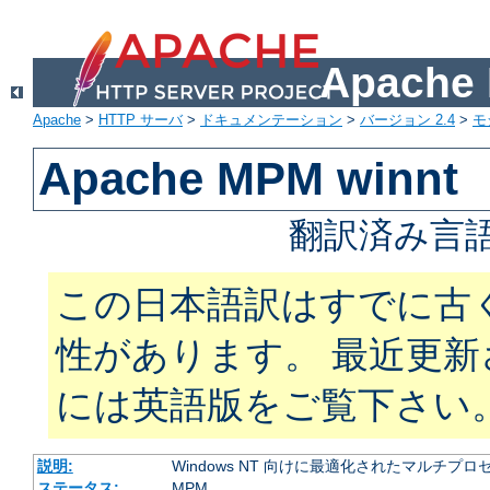
Apach
Apache
>
HTTP サーバ
>
ドキュメンテーション
>
バージョン 2.4
>
モ
Apache MPM winnt
翻訳済み言語
この日本語訳はすでに古
性があります。 最近更
には英語版をご覧下さい
説明:
Windows NT 向けに最適化されたマルチプ
ステータス:
MPM