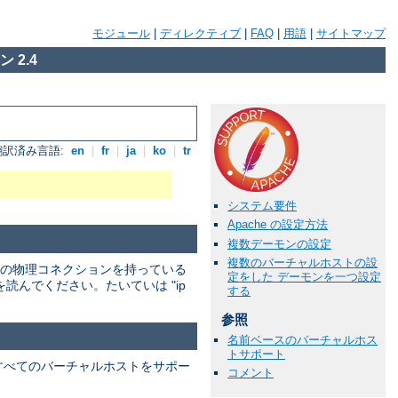
モジュール
|
ディレクティブ
|
FAQ
|
用語
|
サイトマップ
 2.4
翻訳済み言語:
en
|
fr
|
ja
|
ko
|
tr
システム要件
Apache の設定方法
複数デーモンの設定
複数のバーチャルホストの設
の物理コネクションを持っている
定をした デーモンを一つ設定
んでください。たいていは "ip
する
参照
名前ベースのバーチャルホス
トサポート
すべてのバーチャルホストをサポー
コメント