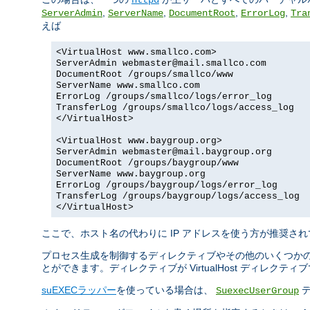
,
,
,
,
ServerAdmin
ServerName
DocumentRoot
ErrorLog
Tra
えば
<VirtualHost www.smallco.com>
ServerAdmin webmaster@mail.smallco.com
DocumentRoot /groups/smallco/www
ServerName www.smallco.com
ErrorLog /groups/smallco/logs/error_log
TransferLog /groups/smallco/logs/access_log
</VirtualHost>
<VirtualHost www.baygroup.org>
ServerAdmin webmaster@mail.baygroup.org
DocumentRoot /groups/baygroup/www
ServerName www.baygroup.org
ErrorLog /groups/baygroup/logs/error_log
TransferLog /groups/baygroup/logs/access_log
</VirtualHost>
ここで、ホスト名の代わりに IP アドレスを使う方が推奨され
プロセス生成を制御するディレクティブやその他のいくつかの
とができます。ディレクティブが VirtualHost ディレク
suEXECラッパー
を使っている場合は、
デ
SuexecUserGroup