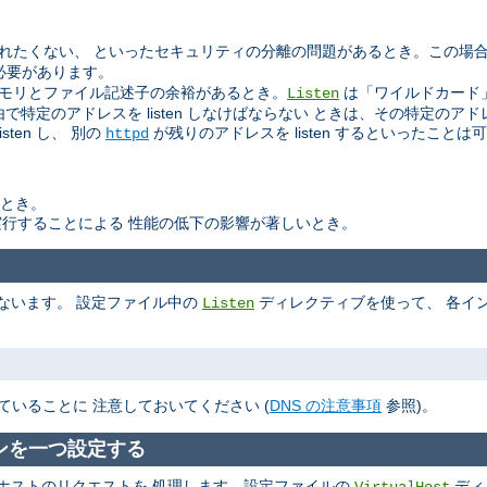
読まれたくない、 といったセキュリティの分離の問題があるとき。この場
必要があります。
けの メモリとファイル記述子の余裕があるとき。
は「ワイルドカード
Listen
由で特定のアドレスを listen しなけばならない ときは、その特定のアドレ
isten し、 別の
が残りのアドレスを listen するといったことは
httpd
いとき。
行することによる 性能の低下の影響が著しいとき。
ないます。 設定ファイル中の
ディレクティブを使って、 各イン
Listen
ていることに 注意しておいてください (
DNS の注意事項
参照)。
ンを一つ設定する
ホストのリクエストを 処理します。設定ファイルの
ディ
VirtualHost