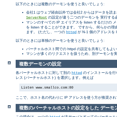
以下のときには複数のデーモンを使うと良いでしょう:
会社1 はウェブ経由以外では会社2 からはデータを
の設定が違う二つのデーモンを 実行する
ServerRoot
マシンのすべての IP エイリアスを listen するだ
を listen することができます。 ですから、何らかの理
ます。 (ただし、一つの
が N-1 個のアドレスを l
httpd
以下のときには単独のデーモンを使うと良いでしょう:
バーチャルホスト間での httpd の設定を共有してもよ
マシンが多くのリクエストを扱うため、別デーモンを実
複数デーモンの設定
各バーチャルホストに対して別の
のインストールを行
httpd
レス (バーチャルホスト) を選択します。例えば
Listen www.smallco.com:80
ここで、ホスト名の代わりに IP アドレスを使う方が推奨され
複数のバーチャルホストの設定をした デーモ
この場合は、一つの
が主サーバとすべてのバーチャル
httpd