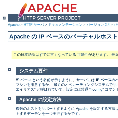
Apache
>
HTTP サーバ
>
ドキュメンテーション
>
バージョン 2.4
>
バ
Apache の IP ベースのバーチャルホ
この日本語訳はすでに古くなっている 可能性があります。 最
システム要件
IP ベース
という名前が示すように、サーバには
IP ベース
マシンを用意するか、 最近のオペレーティングシステムでサポ
エイリアス" と呼ばれていて、設定には普通 "ifconfig" コ
Apache の設定方法
複数のホストをサポートするように Apache を設定する方
トするデーモンを一つ実行するかです。