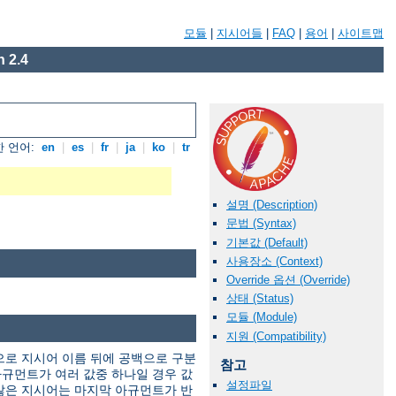
모듈
|
지시어들
|
FAQ
|
용어
|
사이트맵
 2.4
 언어:
en
|
es
|
fr
|
ja
|
ko
|
tr
설명 (Description)
문법 (Syntax)
기본값 (Default)
사용장소 (Context)
Override 옵션 (Override)
상태 (Status)
모듈 (Module)
지원 (Compatibility)
으로 지시어 이름 뒤에 공백으로 구분
참고
규먼트가 여러 값중 하나일 경우 값
설정파일
않은 지시어는 마지막 아규먼트가 반