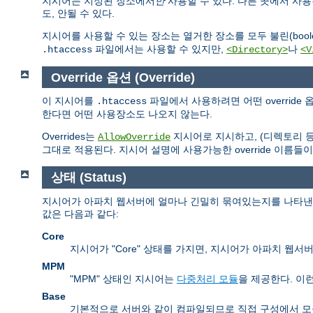
지시어는 지정된 장소에서
만
사용할 수 있다. 다른 곳에서 사
도, 안될 수 있다.
지시어를 사용할 수 있는 장소는 열거한 장소를 모두 불린(boolea
파일에서는 사용할 수 있지만,
나
.htaccess
<Directory>
<V
Override 옵션 (Override)
이 지시어를
파일에서 사용하려면 어떤 overrid
.htaccess
한다면 어떤 사용장소도 나오지 않는다.
Overrides는
지시어로 지시하고, (디렉토리 
AllowOverride
그대로 적용된다. 지시어 설명에 사용가능한 override 이름들이
상태 (Status)
지시어가 아파치 웹서버에 얼마나 긴밀히 묶여있는지를 나타낸다.
값은 다음과 같다:
Core
지시어가 "Core" 상태를 가지면, 지시어가 아파치 웹
MPM
"MPM" 상태인 지시어는
다중처리 모듈
을 제공한다. 이
Base
기본적으로 서버와 같이 컴파일되므로 직접 구성에서 모듈