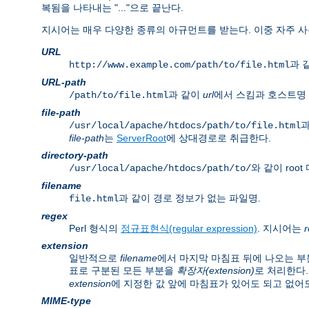
복됨을 나타내는 "..."으로 끝난다.
지시어는 매우 다양한 종류의 아규먼트를 받는다. 이중 자주 사
URL
과 같
http://www.example.com/path/to/file.html
URL-path
과 같이
url
에서 스킴과 호스트명 
/path/to/file.html
file-path
과
/usr/local/apache/htdocs/path/to/file.html
file-path
는
ServerRoot
에 상대경로로 취급한다.
directory-path
와 같이 ro
/usr/local/apache/htdocs/path/to/
filename
과 같이 경로 정보가 없는 파일명.
file.html
regex
Perl 형식의
정규표현식(regular expression)
. 지시어는
extension
일반적으로
filename
에서 마지막 마침표 뒤에 나오는 부
표로 구분된 모든 부분을
확장자(extension)
로 처리한다.
extension
에 지정한 값 앞에 마침표가 있어도 되고 없어도
MIME-type