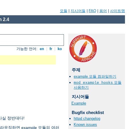
모듈
|
지시어들
|
FAQ
|
용어
|
사이트맵
 2.4
가능한 언어:
en
|
fr
|
ko
주제
example 모듈 컴파일하기
모듈
mod_example_hooks
사용하기
지시어들
Example
Bugfix checklist
 사실 정반대다!
httpd changelog
Known issues
브라우징하면 example 모듈의 여러