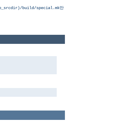
만
p_srcdir)/build/special.mk