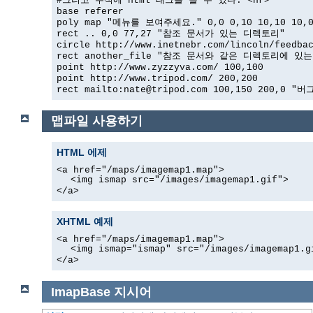
#그리고 주석에 html 태그를 쓸 수 있다. <hr>
base referer
poly map "메뉴를 보여주세요." 0,0 0,10 10,10 10,
rect .. 0,0 77,27 "참조 문서가 있는 디렉토리"
circle http://www.inetnebr.com/lincoln/feedba
rect another_file "참조 문서와 같은 디렉토리에 있는" 
point http://www.zyzzyva.com/ 100,100
point http://www.tripod.com/ 200,200
rect mailto:nate@tripod.com 100,150 200,0 "버
맵파일 사용하기
HTML 에제
<a href="/maps/imagemap1.map">
<img ismap src="/images/imagemap1.gif">
</a>
XHTML 예제
<a href="/maps/imagemap1.map">
<img ismap="ismap" src="/images/imagemap1.g
</a>
ImapBase
지시어