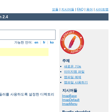
모듈
|
지시어들
|
FAQ
|
용어
|
사이트맵
 2.4
가능한 언어:
en
|
fr
|
ko
주제
새로운 기능
이미지맵 파일
맵파일 예제
맵파일 사용하기
지시어들
들러를 사용하도록 설정한 디렉토리
ImapBase
ImapDefault
ImapMenu
Bugfix checklist