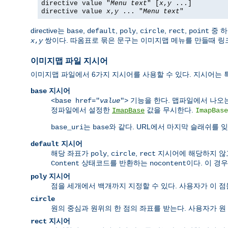
directive value "
Menu text
" [
x
,
y
...]
directive value
x
,
y
... "
Menu text
"
directive는
,
,
,
,
,
중 하
base
default
poly
circle
rect
point
쌍이다. 따옴표로 묶은 문구는 이미지맵 메뉴를 만들때 링크
x
,
y
이미지맵 파일 지시어
이미지맵 파일에서 6가지 지시어를 사용할 수 있다. 지시어는 
지시어
base
기능을 한다. 맵파일에서 나오는 
<base href="
value
">
정파일에서 설정한
값을 무시한다.
ImapBase
ImapBase
는
와 같다. URL에서 마지막 슬래쉬를 
base_uri
base
지시어
default
해당 좌표가
,
,
지시어에 해당하지 
poly
circle
rect
상태코드를 반환하는
이다. 이 경
Content
nocontent
지시어
poly
점을 세개에서 백개까지 지정할 수 있다. 사용자가 이 
circle
원의 중심과 원위의 한 점의 좌표를 받는다. 사용자가 원
지시어
rect