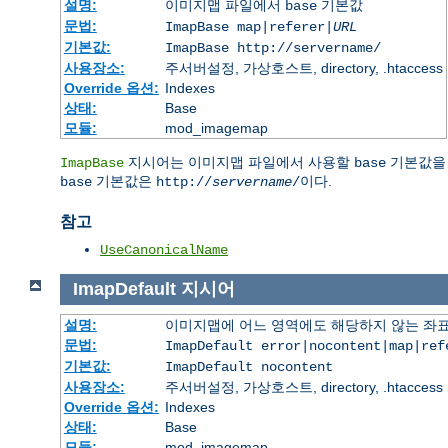
설명:
이미지맵 파일에서
기본값
base
문법:
ImapBase map|referer|
URL
기본값:
ImapBase http://servername/
사용장소:
주서버설정, 가상호스트, directory, .htaccess
Override 옵션:
Indexes
상태:
Base
모듈:
mod_imagemap
지시어는 이미지맵 파일에서 사용할
기본값을 
ImapBase
base
기본값은
이다.
base
http://
servername
/
참고
UseCanonicalName
ImapDefault
지시어
설명:
이미지맵에 어느 영역에도 해당하지 않는 좌표
문법:
ImapDefault error|nocontent|map|ref
기본값:
ImapDefault nocontent
사용장소:
주서버설정, 가상호스트, directory, .htaccess
Override 옵션:
Indexes
상태:
Base
모듈:
mod_imagemap