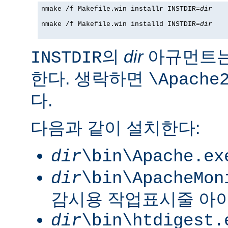
nmake /f Makefile.win installr INSTDIR=
dir
nmake /f Makefile.win installd INSTDIR=
dir
의
dir
아규먼트는
INSTDIR
한다. 생락하면
\Apache
다.
다음과 같이 설치한다:
dir
\bin\Apache.ex
dir
\bin\ApacheMon
감시용 작업표시줄 아
dir
\bin\htdigest.