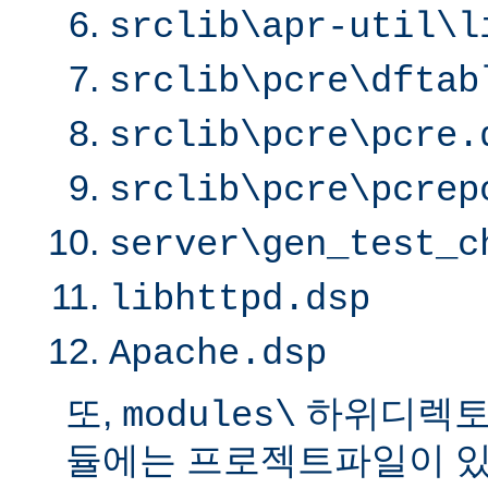
srclib\apr-util\l
srclib\pcre\dftab
srclib\pcre\pcre.
srclib\pcre\pcrep
server\gen_test_c
libhttpd.dsp
Apache.dsp
또,
하위디렉토
modules\
듈에는 프로젝트파일이 있