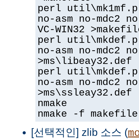
perl util\mk1mf.p
no-asm no-mdc2 no
VC-WIN32 >makefil
perl util\mkdef.p
no-asm no-mdc2 no
>ms\libeay32.def
perl util\mkdef.p
no-asm no-mdc2 no
>ms\ssleay32.def
nmake
nmake -f makefile
[선택적인] zlib 소스 (
m