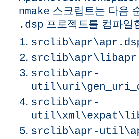
스크립트는 다음 
nmake
프로젝트를 컴파일한
.dsp
srclib\apr\apr.ds
srclib\apr\libapr
srclib\apr-
util\uri\gen_uri_
srclib\apr-
util\xml\expat\li
srclib\apr-util\a