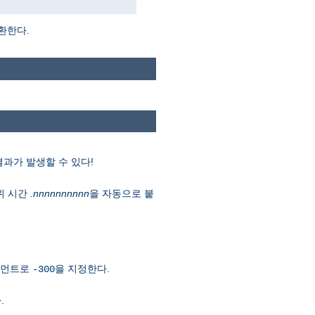
환한다.
결과가 발생할 수 있다!
위 시간
.nnnnnnnnnn
을 자동으로 붙
아규먼트로
을 지정한다.
-300
.