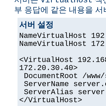
VirtualHost
부 응답에 같은 내용을 서
서버 설정
NameVirtualHost 192
NameVirtualHost 172
<VirtualHost 192.16
172.20.30.40>
DocumentRoot /www/
ServerName server.
ServerAlias server
</VirtualHost>