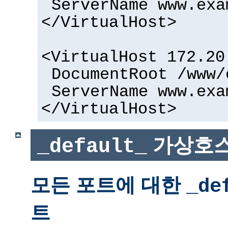
ServerName www.exa
</VirtualHost>
<VirtualHost 172.20
DocumentRoot /www/
ServerName www.exa
</VirtualHost>
가상호스
_default_
모든 포트에 대한
_de
트