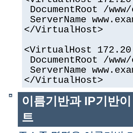
DocumentRoot /www/
ServerName www.exa
</VirtualHost>
<VirtualHost 172.20
DocumentRoot /www/
ServerName www.exa
</VirtualHost>
이름기반과 IP기반이
트