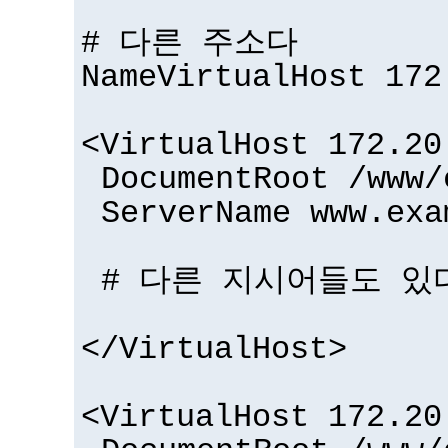
# 다른 주소다
NameVirtualHost 172
<VirtualHost 172.20
DocumentRoot /www/
ServerName www.exa
# 다른 지시어들도 있다
</VirtualHost>
<VirtualHost 172.20