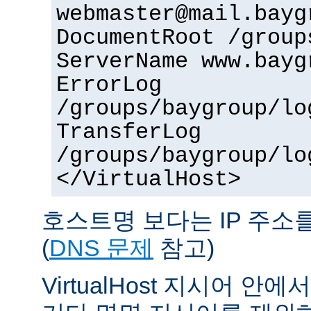
webmaster@mail.bayg
DocumentRoot /group
ServerName www.bayg
ErrorLog
/groups/baygroup/lo
TransferLog
/groups/baygroup/lo
</VirtualHost>
호스트명 보다는 IP 주소
(
DNS 문제
참고)
VirtualHost 지시어 