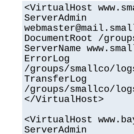
<VirtualHost www.sm
ServerAdmin
webmaster@mail.smal
DocumentRoot /group
ServerName www.smal
ErrorLog
/groups/smallco/log
TransferLog
/groups/smallco/log
</VirtualHost>
<VirtualHost www.ba
ServerAdmin