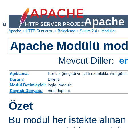
Apache 
Apache
>
HTTP Sunucusu
>
Belgeleme
>
Sürüm 2.4
>
Modüller
Apache Modülü mod
Mevcut Diller:
e
Açıklama:
Her isteğin girdi ve çıktı uzunluklarının günl
Durum:
Eklenti
Modül Betimleyici:
logio_module
Kaynak Dosyası:
mod_logio.c
Özet
Bu modül her istekte alınan