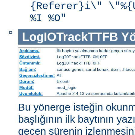
{Referer}i\" \"%{
%I %O"
LogIOTrackTTFB
Yö
Açıklama:
İlk baytın yazılmasına kadar geçen süreyi
Sözdizimi:
LogIOTrackTTFB ON|OFF
Öntanımlı:
LogIOTrackTTFB OFF
Bağlam:
sunucu geneli, sanal konak, dizin, .htacc
Geçersizleştirme:
All
Durum:
Eklenti
Modül:
mod_logio
Uyumluluk:
Apache 2.4.13 ve sonrasında kullanılabili
Bu yönerge isteğin okunm
başlığının ilk baytının ya
geçen sürenin izlenmesini 