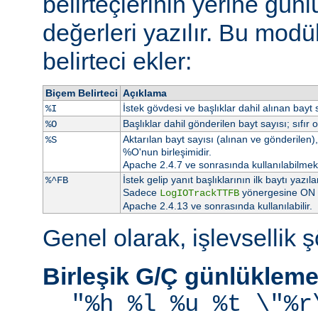
belirteçlerinin yerine gü
değerleri yazılır. Bu modü
belirteci ekler:
Biçem Belirteci
Açıklama
İstek gövdesi ve başlıklar dahil alınan bayt s
%I
Başlıklar dahil gönderilen bayt sayısı; sıfır 
%O
Aktarılan bayt sayısı (alınan ve gönderilen), 
%S
%O'nun birleşimidir.
Apache 2.4.7 ve sonrasında kullanılabilmekt
İstek gelip yanıt başlıklarının ilk baytı ya
%^FB
Sadece
yönergesine ON at
LogIOTrackTTFB
Apache 2.4.13 ve sonrasında kullanılabilir.
Genel olarak, işlevsellik şö
Birleşik G/Ç günlükleme
"%h %l %u %t \"%r