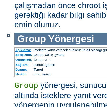
çalışmadan önce chroot i
gerektiği kadar bilgi sah
emin olunuz.
Group
Yönergesi
Açıklama:
İsteklere yanıt verecek sunucunun ait olacağı gru
Sözdizimi:
Group
unix-grubu
Öntanımlı:
Group #-1
Bağlam:
sunucu geneli
Durum:
Temel
Modül:
mod_unixd
yönergesi, sunucu
Group
altında isteklere yanıt ver
yönergenin uygulanabilme