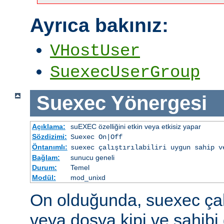
Ayrıca bakınız:
VHostUser
SuexecUserGroup
Suexec
Yönergesi
Açıklama:
suEXEC özelliğini etkin veya etkisiz yapar
Sözdizimi:
Suexec On|Off
Öntanımlı:
suexec çalıştırılabiliri uygun sahip v
Bağlam:
sunucu geneli
Durum:
Temel
Modül:
mod_unixd
On olduğunda, suexec çalış
veya dosya kipi ve sahibi