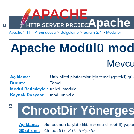
Apache 
Apache
>
HTTP Sunucusu
>
Belgeleme
>
Sürüm 2.4
>
Modüller
Apache Modülü mod
Mevcut
Açıklama:
Unix ailesi platformlar için temel (gerekli) güv
Durum:
Temel
Modül Betimleyici:
unixd_module
Kaynak Dosyası:
mod_unixd.c
ChrootDir
Yönerges
Açıklama:
Sunucunun başlatıldıktan sonra chroot(8) yapacağ
Sözdizimi:
ChrootDir
/dizin/yolu