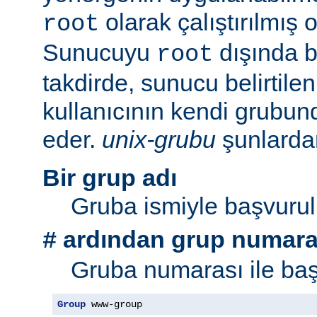
olarak çalıştırılmış 
root
Sunucuyu
dışında bi
root
takdirde, sunucu belirtil
kullanıcının kendi grubu
eder.
unix-grubu
şunlardan 
Bir grup adı
Gruba ismiyle başvurul
ardından grup numara
#
Gruba numarası ile baş
Group
 www-group