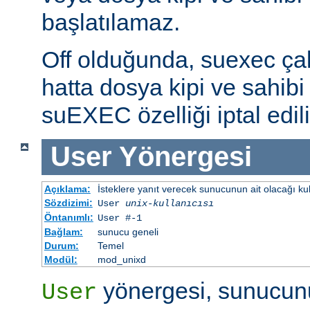
başlatılamaz.
Off olduğunda, suexec çalış
hatta dosya kipi ve sahibi 
suEXEC özelliği iptal edili
User
Yönergesi
Açıklama:
İsteklere yanıt verecek sunucunun ait olacağı kulla
Sözdizimi:
User
unix-kullanıcısı
Öntanımlı:
User #-1
Bağlam:
sunucu geneli
Durum:
Temel
Modül:
mod_unixd
yönergesi, sunucunu
User