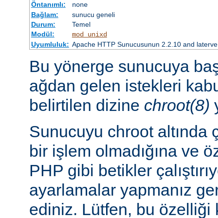
Öntanımlı:
none
Bağlam:
sunucu geneli
Durum:
Temel
Modül:
mod_unixd
Uyumluluk:
Apache HTTP Sunucusunun 2.2.10 and laterve so
Bu yönerge sunucuya başl
ağdan gelen istekleri ka
belirtilen dizine
chroot(8)
y
Sunucuyu chroot altında ç
bir işlem olmadığına ve ö
PHP gibi betikler çalıştırı
ayarlamalar yapmanız ger
ediniz. Lütfen, bu özelliğ